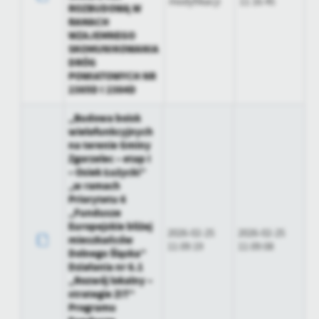
modyfikacji
11:16:45
treści w postaci wiadomości, ofert, komunikatów mediów
ROZBUDOWĄ W
RAMACH
społecznościowych.
WZAJEMNEGO
SKOMUNIKOWANIA
DRÓG
POWIATOWYCH NR
2385D I 2384D
„Budowa boisk
wielofunkcyjnych
na terenie Gminy
Zgorzelec – etap I
– Osiek Łużycki”
„w ramach
Priorytetu 6
„Fundusze
Europejskie bliżej
2026-02-25
2026-02-25
mieszkańców
11:09:19
11:09:08
Dolnego Śląska”
Działania nr 6.1
„Rozwój lokalny –
strategie ZIT”
Programu