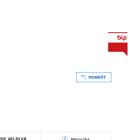
POWRÓT
PDF,
481.93 KB
Metryczka