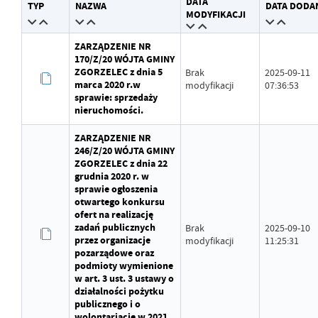
DATA
TYP
NAZWA
DATA DODA
Wytworzył
Michał Piasecki
MODYFIKACJI
Data opublikowania
2024-10-29 12:44:08
ZARZĄDZENIE NR
170/Z/20 WÓJTA GMINY
Opublikował
Michał Piasecki
ZGORZELEC z dnia 5
Brak
2025-09-11
marca 2020 r.w
modyfikacji
07:36:53
Data ostatniej aktualizacji
Brak modyfikacji
sprawie: sprzedaży
nieruchomości.
Ostatnio zaktualizował
-
ZARZĄDZENIE NR
246/Z/20 WÓJTA GMINY
ZGORZELEC z dnia 22
grudnia 2020 r. w
sprawie ogłoszenia
otwartego konkursu
ofert na realizację
zadań publicznych
Brak
2025-09-10
przez organizacje
modyfikacji
11:25:31
pozarządowe oraz
podmioty wymienione
w art. 3 ust. 3 ustawy o
działalności pożytku
publicznego i o
wolontariacie w 2021