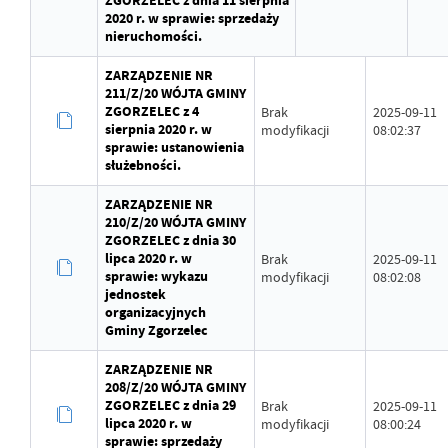
ZGORZELEC z dnia 11 sierpnia
2020 r. w sprawie: sprzedaży
nieruchomości.
ZARZĄDZENIE NR
211/Z/20 WÓJTA GMINY
ZGORZELEC z 4
Brak
2025-09-11
sierpnia 2020 r. w
modyfikacji
08:02:37
sprawie: ustanowienia
służebności.
ZARZĄDZENIE NR
210/Z/20 WÓJTA GMINY
ZGORZELEC z dnia 30
lipca 2020 r. w
Brak
2025-09-11
sprawie: wykazu
modyfikacji
08:02:08
jednostek
organizacyjnych
Gminy Zgorzelec
ZARZĄDZENIE NR
208/Z/20 WÓJTA GMINY
ZGORZELEC z dnia 29
Brak
2025-09-11
lipca 2020 r. w
modyfikacji
08:00:24
sprawie: sprzedaży