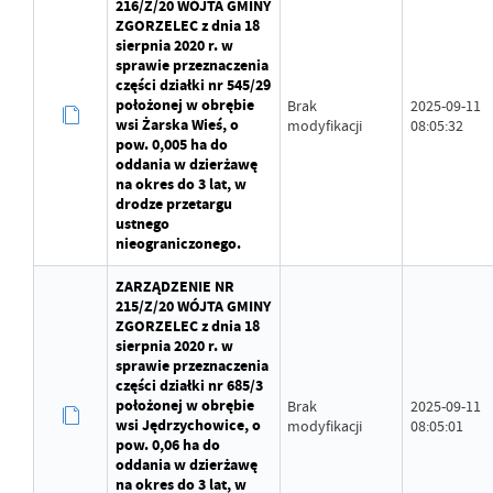
216/Z/20 WÓJTA GMINY
ZGORZELEC z dnia 18
sierpnia 2020 r. w
sprawie przeznaczenia
części działki nr 545/29
położonej w obrębie
Brak
2025-09-11
wsi Żarska Wieś, o
modyfikacji
08:05:32
pow. 0,005 ha do
oddania w dzierżawę
na okres do 3 lat, w
drodze przetargu
ustnego
nieograniczonego.
ZARZĄDZENIE NR
215/Z/20 WÓJTA GMINY
ZGORZELEC z dnia 18
sierpnia 2020 r. w
sprawie przeznaczenia
części działki nr 685/3
położonej w obrębie
Brak
2025-09-11
wsi Jędrzychowice, o
modyfikacji
08:05:01
pow. 0,06 ha do
oddania w dzierżawę
na okres do 3 lat, w