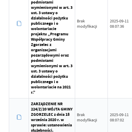
podmiotami
wymienionymi w art. 3
ust. 3 ustawy o
działalności pożytku
Brak
2025-09-11
publicznego i o
modyfikacji
08:07:36
wolontariacie
projektu „Programu
Współpracy Gminy
Zgorzelec z
organizacjami
pozarządowymi oraz
podmiotami
wymienionymi w art. 3
ust. 3 ustawy o
działalności pożytku
publicznego i o
wolontariacie na 2021
r.”
ZARZĄDZENIE NR
224/Z/20 WÓJTA GMINY
ZGORZELEC z dnia 18
Brak
2025-09-11
września 2020 r. w
modyfikacji
08:07:02
sprawie: ustanowienia
służebności.