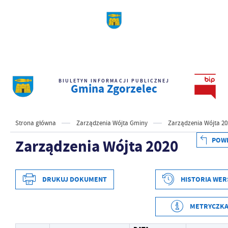
BIULETYN INFORMACJI PUBLICZNEJ
Gmina Zgorzelec
Strona główna
Zarządzenia Wójta Gminy
Zarządzenia Wójta 20
POW
Zarządzenia Wójta 2020
DRUKUJ DOKUMENT
HISTORIA WER
METRYCZK
Data wytworzenia
2024-10-29 12:43:57