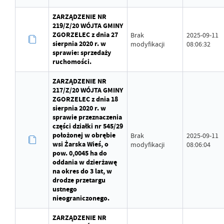
ZARZĄDZENIE NR
219/Z/20 WÓJTA GMINY
ZGORZELEC z dnia 27
Brak
2025-09-11
sierpnia 2020 r. w
modyfikacji
08:06:32
sprawie: sprzedaży
ruchomości.
ZARZĄDZENIE NR
217/Z/20 WÓJTA GMINY
ZGORZELEC z dnia 18
sierpnia 2020 r. w
sprawie przeznaczenia
części działki nr 545/29
położonej w obrębie
Brak
2025-09-11
wsi Żarska Wieś, o
modyfikacji
08:06:04
pow. 0,0045 ha do
oddania w dzierżawę
na okres do 3 lat, w
drodze przetargu
ustnego
nieograniczonego.
ZARZĄDZENIE NR