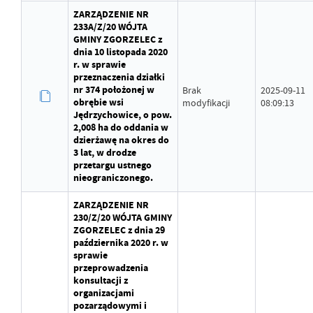
ZARZĄDZENIE NR
233A/Z/20 WÓJTA
GMINY ZGORZELEC z
dnia 10 listopada 2020
r. w sprawie
przeznaczenia działki
nr 374 położonej w
Brak
2025-09-11
obrębie wsi
modyfikacji
08:09:13
Jędrzychowice, o pow.
2,008 ha do oddania w
dzierżawę na okres do
3 lat, w drodze
przetargu ustnego
nieograniczonego.
ZARZĄDZENIE NR
230/Z/20 WÓJTA GMINY
ZGORZELEC z dnia 29
października 2020 r. w
sprawie
przeprowadzenia
konsultacji z
organizacjami
pozarządowymi i