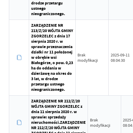
drodze przetargu
ustnego
nieograniczonego.
ZARZĄDZENIE NR
213/Z/20 WÓJTA GMINY
ZGORZELEC z dnia 17
sierpnia 2020 r. w
sprawie przeznaczenia
działki nr 11 położonej
Brak
2025-09-11
w obrębie wsi
modyfikacji
08:04:30
Białogórze, o pow. 0,23
ha do oddania w
dzierżawę na okres do
3 lat, w drodze
przetargu ustnego
nieograniczonego.
ZARZĄDZENIE NR 212/Z/20
WÓJTA GMINY ZGORZELEC z
dnia 11 sierpnia 2020 r. w
sprawie: sprzedaży
Brak
2025-
nieruchomości.ZARZĄDZENIE
modyfikacji
08:04
NR 212/Z/20 WÓJTA GMINY