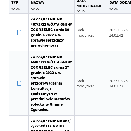
DATA
TYP
NAZWA
DATA DODA
Wytworzył
Michał Piasecki
MODYFIKACJI
Data opublikowania
2024-10-29 12:44:41
ZARZĄDZENIE NR
467/Z/22 WÓJTA GMINY
Opublikował
Michał Piasecki
ZGORZELEC z dnia 30
Brak
2025-03-25
grudnia 2022 r. w
modyfikacji
14:01:42
Data ostatniej aktualizacji
Brak modyfikacji
sprawie sprzedaży
nieruchomości
Ostatnio zaktualizował
-
ZARZĄDZENIE NR
464/Z/22 WÓJTA GMINY
ZGORZELEC z dnia 27
grudnia 2022 r. w
sprawie
Brak
2025-03-25
przeprowadzenia
modyfikacji
14:01:23
konsultacji
społecznych w
przedmiocie statutów
sołectw w Gminie
Zgorzelec.
ZARZĄDZENIE NR 463/
Z/22 WÓJTA GMINY