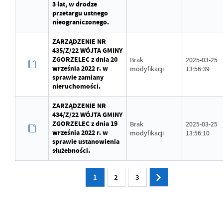
3 lat, w drodze
przetargu ustnego
nieograniczonego.
ZARZĄDZENIE NR
435/Z/22 WÓJTA GMINY
ZGORZELEC z dnia 20
Brak
2025-03-25
września 2022 r. w
modyfikacji
13:56:39
sprawie zamiany
nieruchomości.
ZARZĄDZENIE NR
434/Z/22 WÓJTA GMINY
ZGORZELEC z dnia 19
Brak
2025-03-25
września 2022 r. w
modyfikacji
13:56:10
sprawie ustanowienia
służebności.
1
2
3