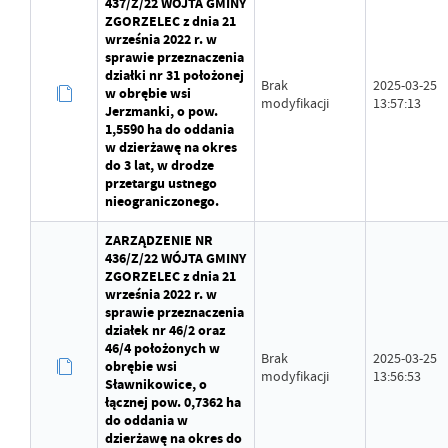
437/Z/22 WÓJTA GMINY
ZGORZELEC z dnia 21
września 2022 r. w
sprawie przeznaczenia
działki nr 31 położonej
Brak
2025-03-25
w obrębie wsi
modyfikacji
13:57:13
Jerzmanki, o pow.
1,5590 ha do oddania
w dzierżawę na okres
do 3 lat, w drodze
przetargu ustnego
nieograniczonego.
ZARZĄDZENIE NR
436/Z/22 WÓJTA GMINY
ZGORZELEC z dnia 21
września 2022 r. w
sprawie przeznaczenia
działek nr 46/2 oraz
46/4 położonych w
Brak
2025-03-25
obrębie wsi
modyfikacji
13:56:53
Sławnikowice, o
łącznej pow. 0,7362 ha
do oddania w
dzierżawę na okres do