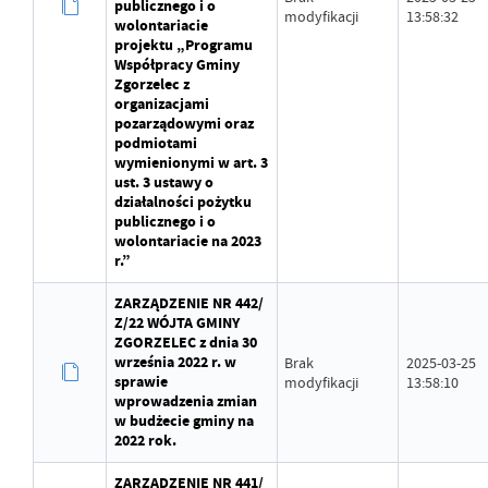
publicznego i o
modyfikacji
13:58:32
wolontariacie
projektu „Programu
Współpracy Gminy
Zgorzelec z
organizacjami
pozarządowymi oraz
podmiotami
wymienionymi w art. 3
ust. 3 ustawy o
działalności pożytku
publicznego i o
wolontariacie na 2023
r.”
ZARZĄDZENIE NR 442/
Z/22 WÓJTA GMINY
ZGORZELEC z dnia 30
września 2022 r. w
Brak
2025-03-25
sprawie
modyfikacji
13:58:10
wprowadzenia zmian
w budżecie gminy na
2022 rok.
ZARZĄDZENIE NR 441/