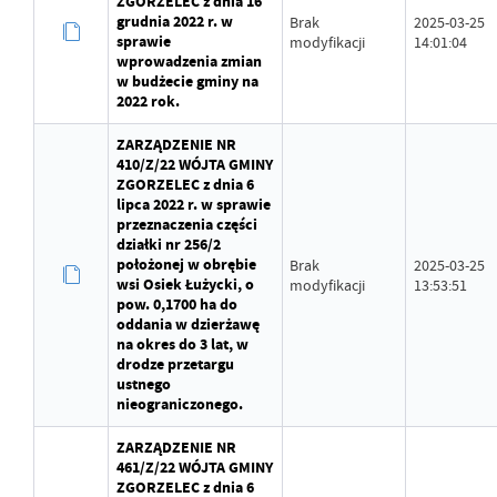
ZGORZELEC z dnia 16
grudnia 2022 r. w
Brak
2025-03-25
sprawie
modyfikacji
14:01:04
wprowadzenia zmian
w budżecie gminy na
2022 rok.
ZARZĄDZENIE NR
410/Z/22 WÓJTA GMINY
ZGORZELEC z dnia 6
lipca 2022 r. w sprawie
przeznaczenia części
działki nr 256/2
położonej w obrębie
Brak
2025-03-25
wsi Osiek Łużycki, o
modyfikacji
13:53:51
pow. 0,1700 ha do
oddania w dzierżawę
na okres do 3 lat, w
drodze przetargu
ustnego
nieograniczonego.
ZARZĄDZENIE NR
461/Z/22 WÓJTA GMINY
ZGORZELEC z dnia 6