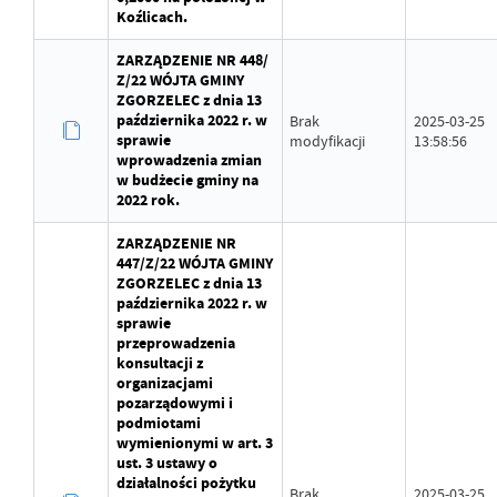
Koźlicach.
ZARZĄDZENIE NR 448/
Z/22 WÓJTA GMINY
ZGORZELEC z dnia 13
października 2022 r. w
Brak
2025-03-25
sprawie
modyfikacji
13:58:56
wprowadzenia zmian
w budżecie gminy na
2022 rok.
ZARZĄDZENIE NR
447/Z/22 WÓJTA GMINY
ZGORZELEC z dnia 13
października 2022 r. w
sprawie
przeprowadzenia
konsultacji z
organizacjami
pozarządowymi i
podmiotami
wymienionymi w art. 3
ust. 3 ustawy o
działalności pożytku
Brak
2025-03-25