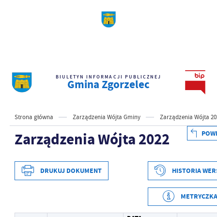
BIULETYN INFORMACJI PUBLICZNEJ
Gmina Zgorzelec
Strona główna
Zarządzenia Wójta Gminy
Zarządzenia Wójta 20
POW
Zarządzenia Wójta 2022
DRUKUJ DOKUMENT
HISTORIA WER
METRYCZK
Data wytworzenia
2024-10-29 12:44:27