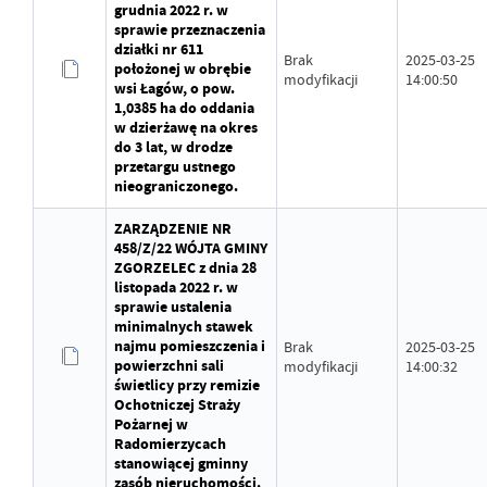
grudnia 2022 r. w
sprawie przeznaczenia
działki nr 611
Brak
2025-03-25
położonej w obrębie
modyfikacji
14:00:50
wsi Łagów, o pow.
1,0385 ha do oddania
w dzierżawę na okres
do 3 lat, w drodze
przetargu ustnego
nieograniczonego.
ZARZĄDZENIE NR
458/Z/22 WÓJTA GMINY
ZGORZELEC z dnia 28
listopada 2022 r. w
sprawie ustalenia
minimalnych stawek
najmu pomieszczenia i
Brak
2025-03-25
powierzchni sali
modyfikacji
14:00:32
świetlicy przy remizie
Ochotniczej Straży
Pożarnej w
Radomierzycach
stanowiącej gminny
zasób nieruchomości.