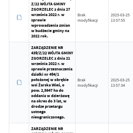
Z/22 WÓJTA GMINY
ZGORZELEC z dnia 27
września 2022 r. w
Brak
2025-03-25
sprawie
modyfikacji
13:57:55
wprowadzenia zmian
w budżecie gminy na
2022 rok.
ZARZĄDZENIE NR
439/Z/22 WÓJTA GMINY
ZGORZELEC z dnia 21
września 2022 r. w
sprawie przeznaczenia
działki nr 494/1
położonej w obrębie
Brak
2025-03-25
wsi Żarska Wieś, o
modyfikacji
13:57:34
pow. 2,5647 ha do
oddania w dzierżawę
na okres do 3 lat, w
drodze przetargu
ustnego
nieograniczonego.
ZARZĄDZENIE NR