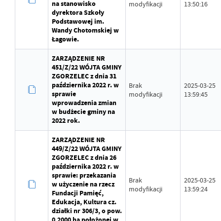
na stanowisko
modyfikacji
13:50:16
dyrektora Szkoły
Podstawowej im.
Wandy Chotomskiej w
Łagowie.
ZARZĄDZENIE NR
451/Z/22 WÓJTA GMINY
ZGORZELEC z dnia 31
października 2022 r. w
Brak
2025-03-25
sprawie
modyfikacji
13:59:45
wprowadzenia zmian
w budżecie gminy na
2022 rok.
ZARZĄDZENIE NR
449/Z/22 WÓJTA GMINY
ZGORZELEC z dnia 26
października 2022 r. w
sprawie: przekazania
Brak
2025-03-25
w użyczenie na rzecz
modyfikacji
13:59:24
Fundacji Pamięć,
Edukacja, Kultura cz.
działki nr 306/3, o pow.
0,2000 ha położonej w